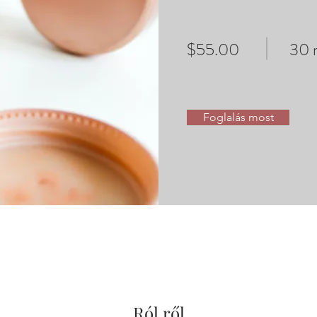
$55.00
30 
Foglalás most
Ról ről