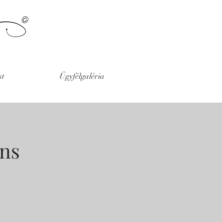
st
Ügyfélgaléria
ns