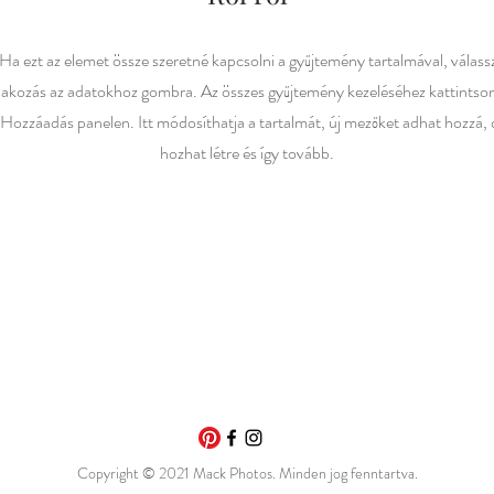
Ha ezt az elemet össze szeretné kapcsolni a gyűjtemény tartalmával, válass
lakozás az adatokhoz gombra. Az összes gyűjtemény kezeléséhez kattintso
 Hozzáadás panelen. Itt módosíthatja a tartalmát, új mezőket adhat hozzá,
hozhat létre és így tovább.
Copyright © 2021 Mack Photos. Minden jog fenntartva.