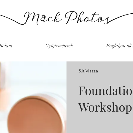
Rólam
Gyűjtemények
Foglaljon ülé
&lt;Vissza
Foundatio
Workshop