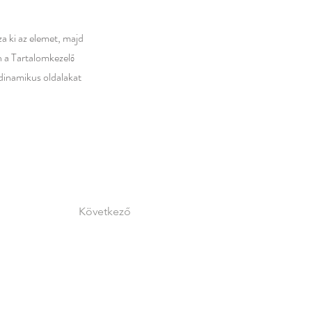
za ki az elemet, majd
n a Tartalomkezelő
 dinamikus oldalakat
Következő